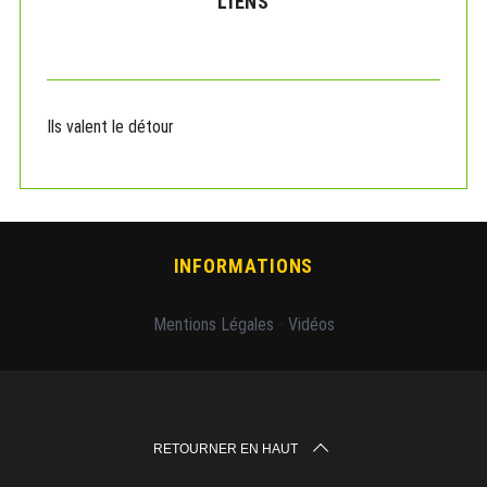
LIENS
Ils valent le détour
INFORMATIONS
Mentions Légales
-
Vidéos
RETOURNER EN HAUT