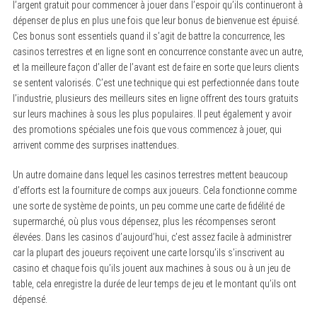
l’argent gratuit pour commencer à jouer dans l’espoir qu’ils continueront à
dépenser de plus en plus une fois que leur bonus de bienvenue est épuisé.
Ces bonus sont essentiels quand il s’agit de battre la concurrence, les
casinos terrestres et en ligne sont en concurrence constante avec un autre,
et la meilleure façon d’aller de l’avant est de faire en sorte que leurs clients
S
se sentent valorisés. C’est une technique qui est perfectionnée dans toute
e
a
l’industrie, plusieurs des meilleurs sites en ligne offrent des tours gratuits
r
sur leurs machines à sous les plus populaires. Il peut également y avoir
c
h
des promotions spéciales une fois que vous commencez à jouer, qui
f
arrivent comme des surprises inattendues.
o
r
:
Un autre domaine dans lequel les casinos terrestres mettent beaucoup
d’efforts est la fourniture de comps aux joueurs. Cela fonctionne comme
une sorte de système de points, un peu comme une carte de fidélité de
supermarché, où plus vous dépensez, plus les récompenses seront
élevées. Dans les casinos d’aujourd’hui, c’est assez facile à administrer
car la plupart des joueurs reçoivent une carte lorsqu’ils s’inscrivent au
casino et chaque fois qu’ils jouent aux machines à sous ou à un jeu de
table, cela enregistre la durée de leur temps de jeu et le montant qu’ils ont
dépensé.