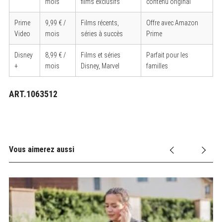
mois
films exclusifs
contenu original
Prime
9,99 € /
Films récents,
Offre avec Amazon
Video
mois
séries à succès
Prime
Disney
8,99 € /
Films et séries
Parfait pour les
+
mois
Disney, Marvel
familles
ART.1063512
Vous aimerez aussi