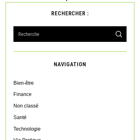
RECHERCHER :
S
S
e
E
A
a
R
r
C
H
c
NAVIGATION
h
f
o
Bien-être
r
:
Finance
Non classé
Santé
Technologie