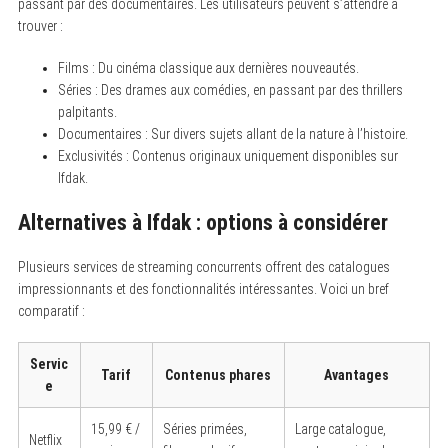
passant par des documentaires. Les utilisateurs peuvent s’attendre à
r
trouver :
c
h
f
Films : Du cinéma classique aux dernières nouveautés.
o
Séries : Des drames aux comédies, en passant par des thrillers
r
:
palpitants.
Documentaires : Sur divers sujets allant de la nature à l’histoire.
Exclusivités : Contenus originaux uniquement disponibles sur
Ifdak.
Alternatives à Ifdak : options à considérer
Plusieurs services de streaming concurrents offrent des catalogues
impressionnants et des fonctionnalités intéressantes. Voici un bref
comparatif :
Servic
Tarif
Contenus phares
Avantages
e
15,99 € /
Séries primées,
Large catalogue,
Netflix