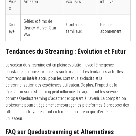
e
Vide
Amazon
exclusifs
intuitive
a
o
r
c
h
Séries et films de
Disn
Contenus
Requiert
f
Disney, Marvel, Star
o
ey+
familiaux
abonnement
Wars
r
:
Tendances du Streaming : Évolution et Futur
Le secteur du streaming est en pleine évolution, avec l’émergence
constante de nouveaux acteurs sur le marché. Les tendances actuelles
montrent un intérêt accru pour les contenus exclusifs et la
personnalisation des expériences utilisateur. De plus, l’impact de la
législation sur le streaming peut influencer la façon dont les services
comme Quedustreaming s’adaptent et opèrent à l’avenir. La compétition
croissante pourrait également encourager les plateformes à proposer des
offres plus attrayantes, tant en termes de contenu que d’expérience
utilisateur.
FAQ sur Quedustreaming et Alternatives