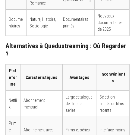
Romance
Nouveaux
Docume
Nature, Histoire,
Documentaires
documentaires
ntaires
Sociologie
primés
de 2025
Alternatives à Quedustreaming : Où Regarder
?
Plat
Inconvénient
efor
Caractéristiques
Avantages
s
me
Large catalogue
Sélection
Netfli
Abonnement
de films et
limitée de films
x
mensuel
séries
récents
Prim
e
Abonnement avec
Films et séries
Interface moins
S