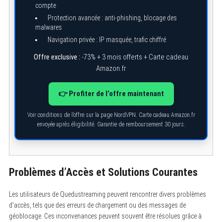
compte
Protection avancée : anti-phishing, blocage des
malwares
Navigation privée : IP masquée, trafic chiffré
Offre exclusive :
-73% + 3 mois offerts + Carte cadeau
Amazon.fr
👉 Profiter de l’offre maintenant
Voir conditions de l’offre sur la page NordVPN. Carte cadeau Amazon.fr
envoyée après éligibilité. Garantie de remboursement 30 jours.
Problèmes d’Accès et Solutions Courantes
Les utilisateurs de Quedustreaming peuvent rencontrer divers problèmes
d’accès, tels que des erreurs de chargement ou des messages de
géoblocage. Ces inconvenances peuvent souvent être résolues grâce à