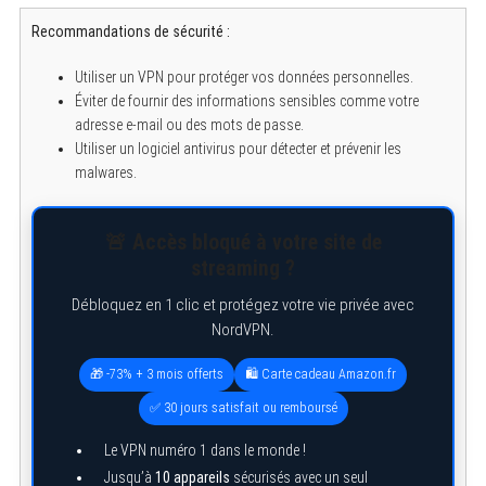
Recommandations de sécurité :
Utiliser un VPN pour protéger vos données personnelles.
Éviter de fournir des informations sensibles comme votre
adresse e-mail ou des mots de passe.
Utiliser un logiciel antivirus pour détecter et prévenir les
malwares.
🚨 Accès bloqué à votre site de
streaming ?
Débloquez en 1 clic et protégez votre vie privée avec
NordVPN.
🎁 -73% + 3 mois offerts
🛍️ Carte cadeau Amazon.fr
✅ 30 jours satisfait ou remboursé
Le VPN numéro 1 dans le monde !
Jusqu’à
10 appareils
sécurisés avec un seul