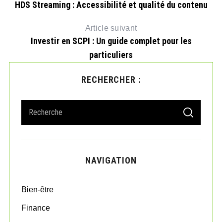
HDS Streaming : Accessibilité et qualité du contenu
Article suivant
Investir en SCPI : Un guide complet pour les
particuliers
RECHERCHER :
S
S
e
E
A
a
R
r
C
H
c
NAVIGATION
h
f
o
Bien-être
r
:
Finance