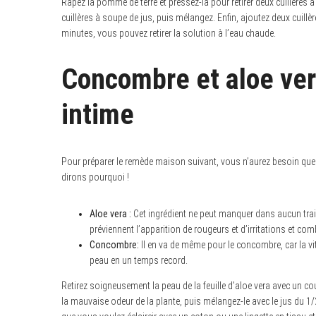
Râpez la pomme de terre et pressez-la pour retirer deux cuillères 
cuillères à soupe de jus, puis mélangez. Enfin, ajoutez deux cuillè
minutes, vous pouvez retirer la solution à l’eau chaude.
Concombre et aloe ver
intime
Pour préparer le remède maison suivant, vous n’aurez besoin que d
dirons pourquoi !
Aloe vera :
Cet ingrédient ne peut manquer dans aucun trai
préviennent l’apparition de rougeurs et d’irritations et co
Concombre:
Il en va de même pour le concombre, car la vit
peau en un temps record.
Retirez soigneusement la peau de la feuille d’aloe vera avec un cou
la mauvaise odeur de la plante, puis mélangez-le avec le jus du 