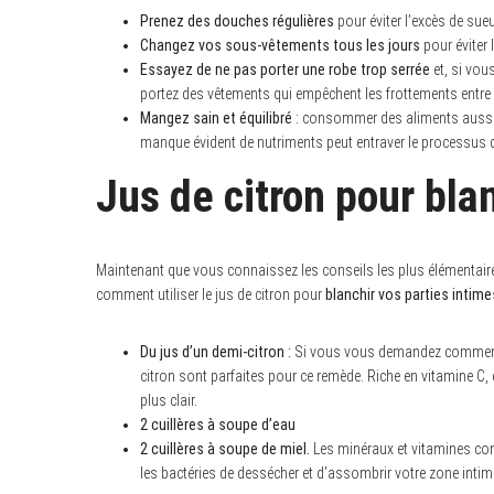
Prenez des douches régulières
pour éviter l’excès de sue
Changez vos sous-vêtements tous les jours
pour éviter 
Essayez de ne pas porter une robe trop serrée
et, si vou
portez des vêtements qui empêchent les frottements entr
Mangez sain et équilibré
: consommer des aliments aussi 
manque évident de nutriments peut entraver le processus d
Jus de citron pour bla
Maintenant que vous connaissez les conseils les plus élémentaire
comment utiliser le jus de citron pour
blanchir vos parties intime
Du jus d’un demi-citron :
Si vous vous demandez comment é
citron sont parfaites pour ce remède. Riche en vitamine C,
plus clair.
2 cuillères à soupe d’eau
2 cuillères à soupe de miel.
Les minéraux et vitamines co
les bactéries de dessécher et d’assombrir votre zone intim