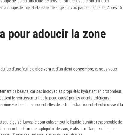
à soupe de jus du tubercule. Ecrasez la tomate jusqu’à obtenir deux
res à soupe de miel et étalez le mélange sur vos parties génitales. Après 15
a pour adoucir la zone
u jus d’une feuille d’
aloe vera
et d’un demi-
concombre
, et nous vous
tement de beauté, car ses incroyables propriétés hydratent en profondeur,
mbattent le noircissement de la peau causé par les agents extérieurs.
amine E et les huiles essentielles de ce fruit adoucissent et éclaircissent la
teau aiguisé. Lavez-le pour enlever tout le liquide jaunâtre responsable de
1/2 concombre. Comme expliqué ci-dessus, étalez le mélange sur la peau