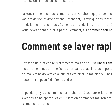
peau selon l’impact qu’ils ont sur elle.
La zone intime n’est pas exempte de ces variations qui, rappelons-
vagin et de son environnement. Cependant, il arrive que des tache
ou de la friction des sous-vêtements qui rendent la zone non ras
vous devez connaître, plus particulièrement, sur
comment éclairci
Comment se laver rapi
Il existe plusieurs conseils et remèdes maison pour
s
e rincer l’e
restaurer certaines propriétés perdues par la peau. Le plus impo
normaux et ne doivent en aucun cas entraîner un malaise ou une 
assombrir la peau à différents endroits.
Cependant, il y a des femmes qui souhaitent à tout prix éclaircir l
Avec des soins appropriés et l’utilisation de remèdes maison op
exemptes de taches :