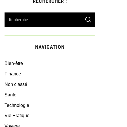
RECHERCHER :
S
S
e
E
A
a
R
r
C
H
c
NAVIGATION
h
f
o
Bien-être
r
:
Finance
Non classé
Santé
Technologie
Vie Pratique
Voyage