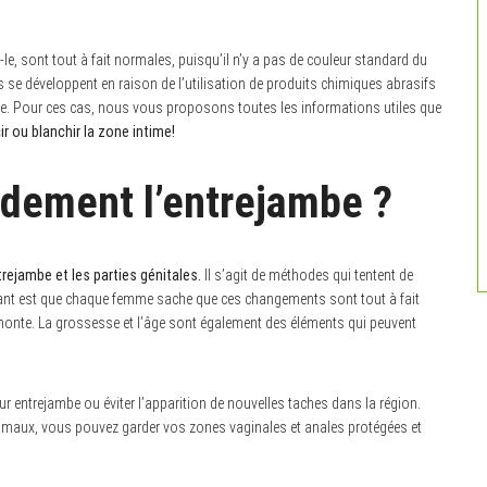
le, sont tout à fait normales, puisqu’il n’y a pas de couleur standard du
s se développent en raison de l’utilisation de produits chimiques abrasifs
ée. Pour ces cas, nous vous proposons toutes les informations utiles que
r ou blanchir la zone intime!
dement l’entrejambe ?
ntrejambe et les parties génitales.
Il s’agit de méthodes qui tentent de
rtant est que chaque femme sache que ces changements sont tout à fait
honte. La grossesse et l’âge sont également des éléments qui peuvent
eur entrejambe ou éviter l’apparition de nouvelles taches dans la région.
timaux, vous pouvez garder vos zones vaginales et anales protégées et