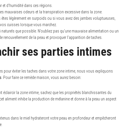
ur et d’humidité dans ces régions.
les mauvaises odeurs et la transpiration excessive dans la zone.
s êtes légèrement en surpoids ou si vous avez des jambes voluptueuses,
e vos cuisses lorsque vous marchez.
naturels que possible. N’oubliez pas qu’une mauvaise alimentation ou un
e renouvellement de la peau et provoquer l’apparition de taches.
nchir ses parties intimes
s pour éviter les taches dans votre zone intime, nous vous expliquons
s
. Pour faire ce remède maison, vous aurez besoin:
claircir la zone intime, sachez que les propriétés blanchissantes du
 cet aliment inhibe la production de mélanine et donne à la peau un aspect
ntenus dans le miel hydrateront votre peau en profondeur et empêcheront
e.