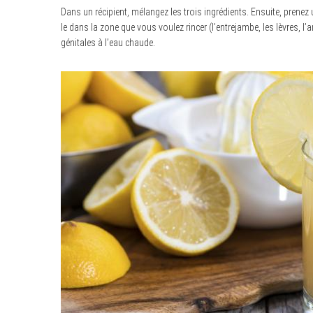
Dans un récipient, mélangez les trois ingrédients. Ensuite, prenez 
le dans la zone que vous voulez rincer (l’entrejambe, les lèvres, l’a
génitales à l’eau chaude.
S
e
a
r
c
h
f
o
r
: